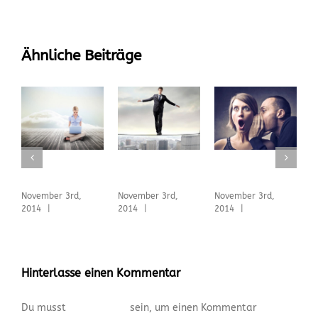
Ähnliche Beiträge
Nullam Eget
Fusce Tincidunt
Cras Ultricies Et
F
Elit Ante
Augue
Ibhi
A
November 3rd,
November 3rd,
November 3rd,
N
2014
|
0
2014
|
0
2014
|
0
2
Kommentare
Kommentare
Kommentare
K
Hinterlasse einen Kommentar
Du musst
angemeldet
sein, um einen Kommentar