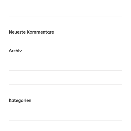
Cras Ultricies Et Ibhi
Neueste Kommentare
Archiv
November 2014
Oktober 2014
Kategorien
Design
News