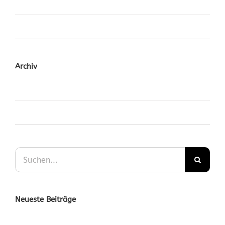
Videos
World
Archiv
November 2014
Oktober 2014
Suche
nach:
Neueste Beiträge
Nullam Eget Elit Ante