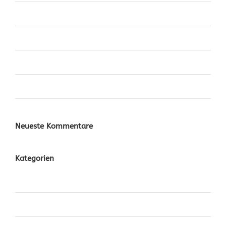
Fusce Tincidunt Augue
Malesuada Fames Aci
Eleifend Eget Interdum
Cras Ultricies Et Ibhi
Neueste Kommentare
Kategorien
Design
News