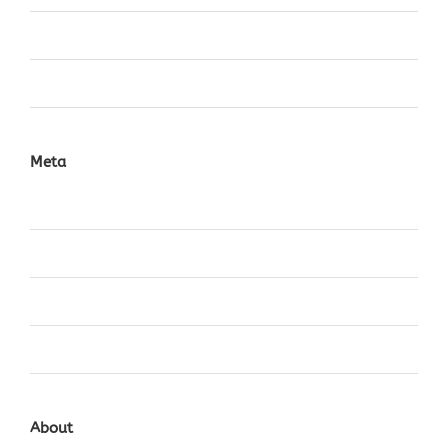
Videos
World
Meta
Anmelden
Eintrags-Feed
Kommentar-Feed
WordPress.org
About