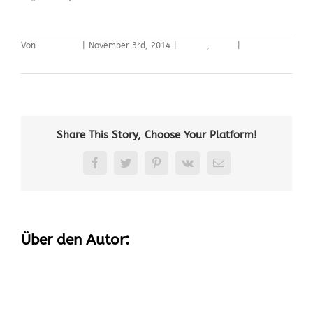
Von
sysop SWJ
|
November 3rd, 2014
|
Design
,
News
|
0
Kommentare
Share This Story, Choose Your Platform!
Facebook
Twitter
Pinterest
Vk
E-
Mail
Über den Autor:
sysop SWJ