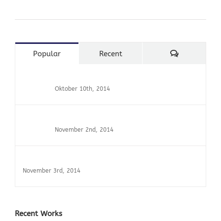
Cras Ultricies Et Ibhi
Comments
Popular
Recent
Aliquam Is Duisem
Oktober 10th, 2014
Turpis Nisl Sit
November 2nd, 2014
Sed Imperdiet Fringilla
November 3rd, 2014
Recent Works