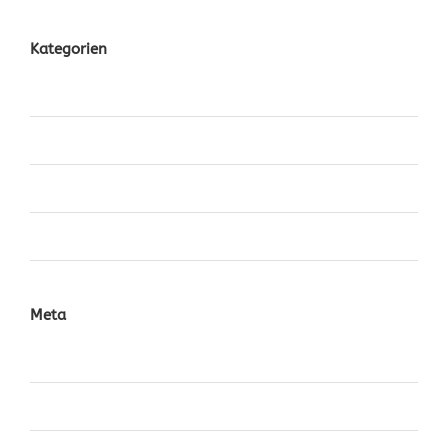
Kategorien
Design
News
Videos
World
Meta
Anmelden
Eintrags-Feed