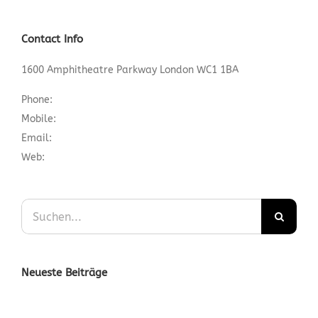
Contact Info
1600 Amphitheatre Parkway London WC1 1BA
Phone:
1.800.458.556
Mobile:
552.720.546.210
Email:
info@your-domain.com
Web:
https://theme-fusion.com/
Suche
nach:
Neueste Beiträge
Nullam Eget Elit Ante