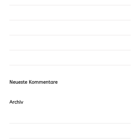
Fusce Tincidunt Augue
Malesuada Fames Aci
Eleifend Eget Interdum
Cras Ultricies Et Ibhi
Neueste Kommentare
Archiv
November 2014
Oktober 2014