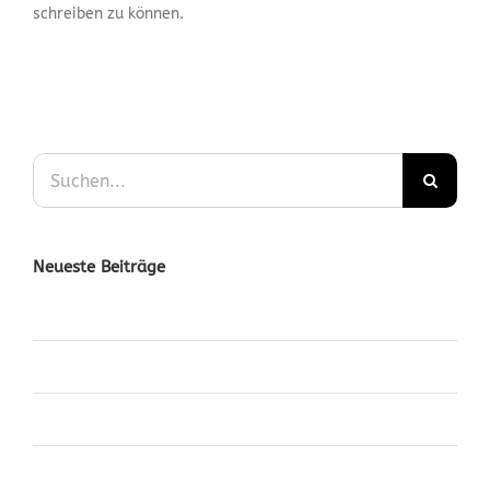
schreiben zu können.
Suche
nach:
Neueste Beiträge
Nullam Eget Elit Ante
Fusce Tincidunt Augue
Malesuada Fames Aci
Eleifend Eget Interdum