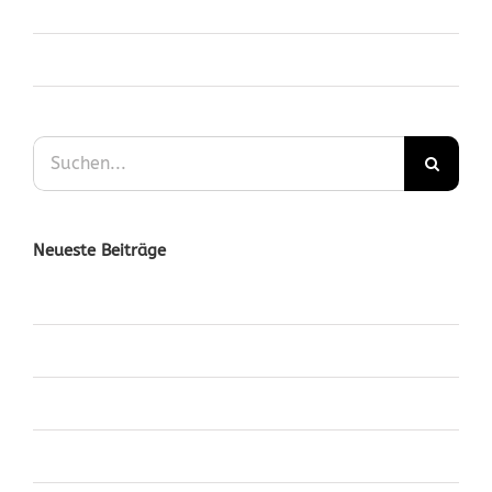
Kommentar-Feed
WordPress.org
Suche
nach:
Neueste Beiträge
Nullam Eget Elit Ante
Fusce Tincidunt Augue
Malesuada Fames Aci
Eleifend Eget Interdum