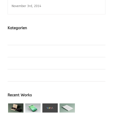
Malesuada Fames Aci
November 3rd, 2014
Kategorien
Design
News
Videos
World
Recent Works