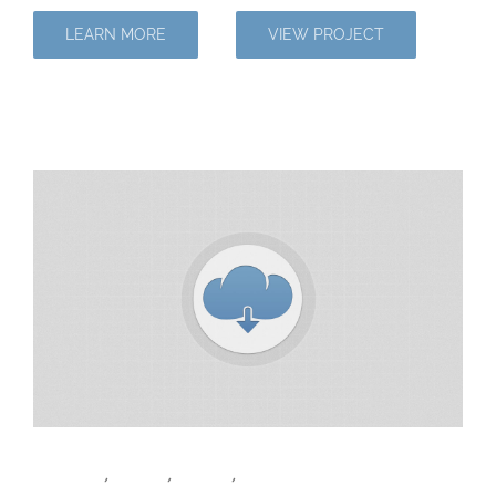
LEARN MORE
VIEW PROJECT
Donec Magna Velit
Branding
,
Design
,
Mobile
,
WordPress