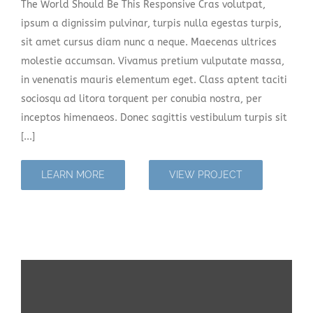
The World Should Be This Responsive Cras volutpat,
ipsum a dignissim pulvinar, turpis nulla egestas turpis,
sit amet cursus diam nunc a neque. Maecenas ultrices
Case Study 2
molestie accumsan. Vivamus pretium vulputate massa,
in venenatis mauris elementum eget. Class aptent taciti
Case Study 3
sociosqu ad litora torquent per conubia nostra, per
inceptos himenaeos. Donec sagittis vestibulum turpis sit
[...]
LEARN MORE
VIEW PROJECT