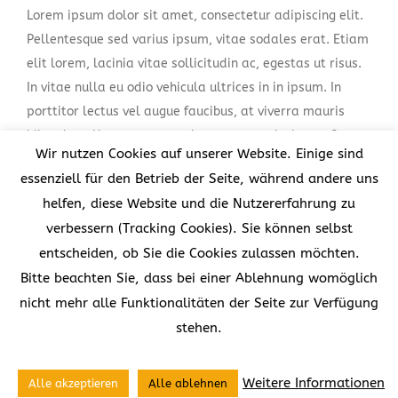
Lorem ipsum dolor sit amet, consectetur adipiscing elit.
Pellentesque sed varius ipsum, vitae sodales erat. Etiam
elit lorem, lacinia vitae sollicitudin ac, egestas ut risus.
In vitae nulla eu odio vehicula ultrices in in ipsum. In
porttitor lectus vel augue faucibus, at viverra mauris
bibendum. Ut consequat at lorem non scelerisque. Cras
Wir nutzen Cookies auf unserer Website. Einige sind
commodo lacinia orci [...]
essenziell für den Betrieb der Seite, während andere uns
helfen, diese Website und die Nutzererfahrung zu
LEARN MORE
VIEW PROJECT
verbessern (Tracking Cookies). Sie können selbst
entscheiden, ob Sie die Cookies zulassen möchten.
Bitte beachten Sie, dass bei einer Ablehnung womöglich
nicht mehr alle Funktionalitäten der Seite zur Verfügung
stehen.
Weitere Informationen
Alle akzeptieren
Alle ablehnen